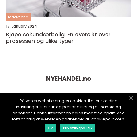
redaktionel
17. January 2024
Kjøpe sekundærbolig: En oversikt over
prosessen og ulike typer
NYEHANDEL.
no
På vores website bruges cookies til at huske dine
indstillinger, statistik og personalisering af indhold og
annoncer. Denne information deles med tredjepart. Ved
fortsat brug af websiden godkender du cookiepolitikken.
Ok
Privatlivspolitik