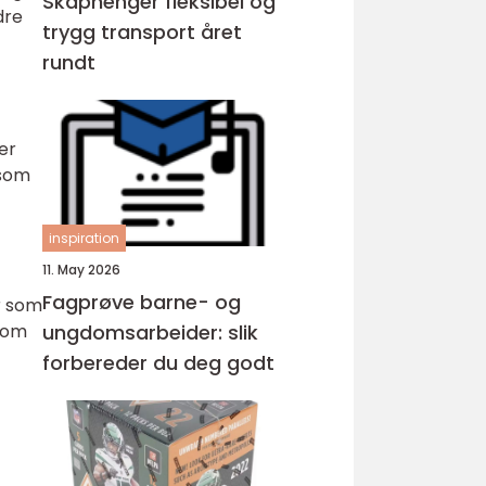
Skaphenger fleksibel og
dre
trygg transport året
rundt
er
 som
inspiration
11. May 2026
Fagprøve barne- og
er som
 som
ungdomsarbeider: slik
forbereder du deg godt