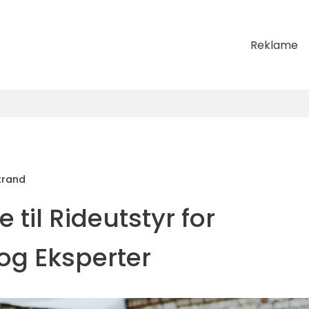
Reklame
trand
til Rideutstyr for
g Eksperter