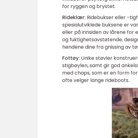
for ryggen og brystet.
Rideklær:
Ridebukser eller -tig
spesialutviklede buksene er vanl
eller på innsiden av lårene for 
og fuktighetsavstøtende, desig
hendene dine fra gnissing av tø
Fottøy:
Unike støvler konstruer
stigbøylen, samt gir god ankel
med chaps, som er en form for
ofte velger lange rideboots.