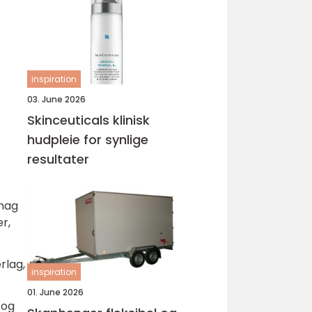
inspiration
03. June 2026
Skinceuticals klinisk
hudpleie for synlige
resultater
ehag
r,
rlag,
inspiration
01. June 2026
 og