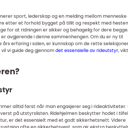
binerer sport, lederskap og en melding mellom menneske
re etter et forhold bygget på tillit og respekt med hesten
ge for at ridningen er sikker og behagelig for dere begge
yr, er avgjørende i denne sammenhengen. Om du er ny til
re års erfaring i salen, er kunnskap om de rette seleksjon
n vil vi guide deg gjennom
det essensielle av rideutstyr
, vik
eren?
styr
er alltid først når man engasjerer seg i rideaktiviteter.
verst på utstyrslisten. Ridehjelmen beskytter hodet i tilfe
atur, er det essensielt med et godt sikkerhetsnett. Videre
trustning ofte en sikkerhetsvest, som gir ekstra beskyttel