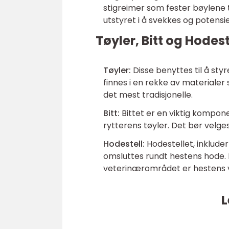
stigreimer som fester bøylene t
utstyret i å svekkes og potensie
Tøyler, Bitt og Hodest
Tøyler:
Disse benyttes til å sty
finnes i en rekke av materialer
det mest tradisjonelle.
Bitt:
Bittet er en viktig kompon
rytterens tøyler. Det bør velg
Hodestell:
Hodestellet, inkluder
omsluttes rundt hestens hode. E
veterinærområdet er hestens vi
L