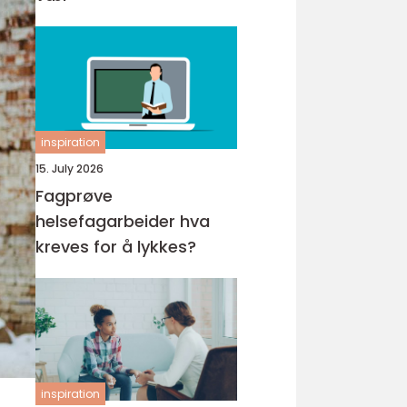
inspiration
15. July 2026
Fagprøve
helsefagarbeider hva
kreves for å lykkes?
inspiration