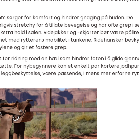
hts sørger for komfort og hindrer gnaging på huden. De
igvis stretchy for å tillate bevegelse og har ofte grep i s
ekstra hold i salen. Ridejakker og -skjorter bør være pålite
net med rytterens mobilitet i tankene. Ridehansker besky
ylene og gir et fastere grep.
t for ridning med en hæl som hindrer foten i å glide gjen
støtte. For nybegynnere kan et enkelt par kortere jodhpu
 leggbeskyttelse, være passende, i mens mer erfarne ry