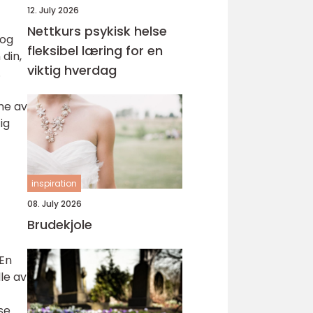
12. July 2026
Nettkurs psykisk helse
 og
fleksibel læring for en
 din,
viktig hverdag
.
ene av
tig
inspiration
08. July 2026
Brudekjole
 En
lle av
se