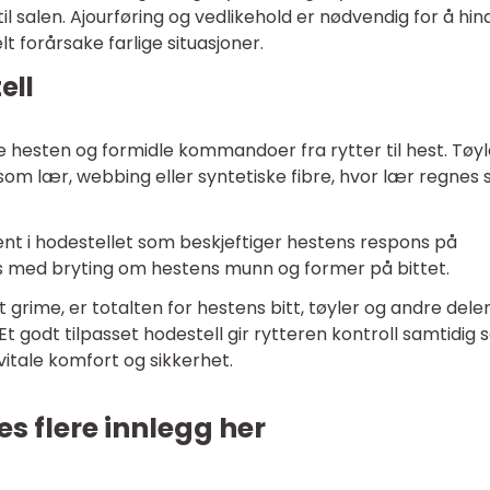
il salen. Ajourføring og vedlikehold er nødvendig for å hin
lt forårsake farlige situasjoner.
ell
re hesten og formidle kommandoer fra rytter til hest. Tøyl
 som lær, webbing eller syntetiske fibre, hvor lær regnes
ent i hodestellet som beskjeftiger hestens respons på
es med bryting om hestens munn og former på bittet.
t grime, er totalten for hestens bitt, tøyler og andre del
t godt tilpasset hodestell gir rytteren kontroll samtidig
tale komfort og sikkerhet.
es flere innlegg her