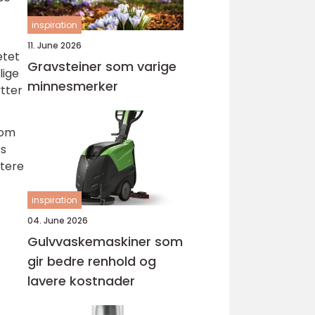
inspiration
11. June 2026
etet
Gravsteiner som varige
lige
minnesmerker
tter
nom
rs
ttere
inspiration
04. June 2026
Gulvvaskemaskiner som
gir bedre renhold og
lavere kostnader