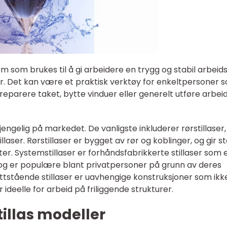
form som brukes til å gi arbeidere en trygg og stabil arbeid
r. Det kan være et praktisk verktøy for enkeltpersoner 
eparere taket, bytte vinduer eller generelt utføre arbei
lgjengelig på markedet. De vanligste inkluderer rørstillaser,
llaser. Rørstillaser er bygget av rør og koblinger, og gir s
eter. Systemstillaser er forhåndsfabrikkerte stillaser som 
g er populære blant privatpersoner på grunn av deres
ittstående stillaser er uavhengige konstruksjoner som ikk
 ideelle for arbeid på friliggende strukturer.
illas modeller