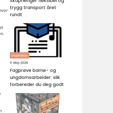
Skaphenger fleksibel og
trygg transport året
 hvor
rundt
et
n.
e
inspiration
11. May 2026
Fagprøve barne- og
ungdomsarbeider: slik
forbereder du deg godt
e
n