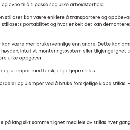
t og evne til å tilpasse seg ulike arbeidsforhold.
en stillaser kan være enklere å transportere og oppbeva
e stillasets portabilitet og hvor enkelt det kan demontere
ser kan være mer brukervennlige enn andre. Dette kan om
høyden, intuitivt monteringssystem eller tilgjengelighet ti
føre ulike oppgaver.
 og ulemper med forskjellige kjøpe stillas
fordeler og ulemper ved å bruke forskjellige kjøpe stillas. 
e på lang sikt sammenlignet med leie av stillas hver gan