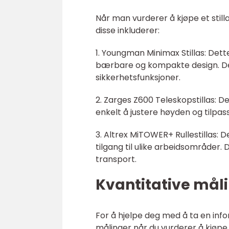
Når man vurderer å kjøpe et stil
disse inkluderer:
1. Youngman Minimax Stillas: Dett
bærbare og kompakte design. Det 
sikkerhetsfunksjoner.
2. Zarges Z600 Teleskopstillas: De
enkelt å justere høyden og tilpasse
3. Altrex MiTOWER+ Rullestillas: D
tilgang til ulike arbeidsområder.
transport.
Kvantitative måli
For å hjelpe deg med å ta en infor
målinger når du vurderer å kjøpe e