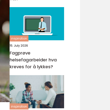
inspiration
15. July 2026
Fagprøve
helsefagarbeider hva
kreves for å lykkes?
inspiration