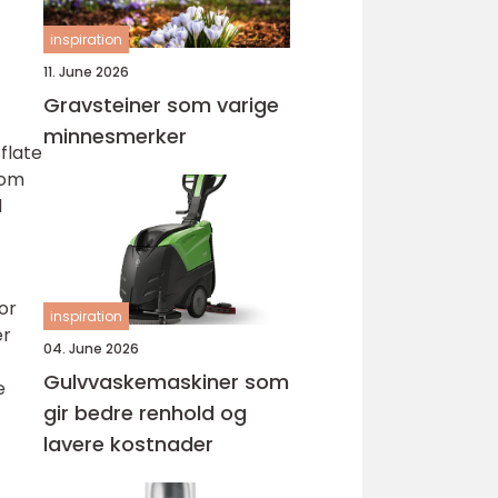
inspiration
11. June 2026
Gravsteiner som varige
minnesmerker
sflate
som
d
tor
inspiration
er
04. June 2026
Gulvvaskemaskiner som
e
gir bedre renhold og
lavere kostnader