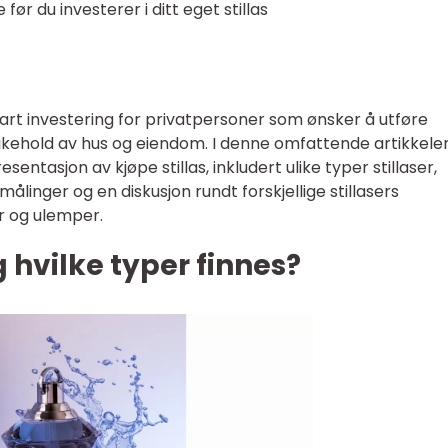
 før du investerer i ditt eget stillas
mart investering for privatpersoner som ønsker å utføre
ikehold av hus og eiendom. I denne omfattende artikkelen
esentasjon av kjøpe stillas, inkludert ulike typer stillaser,
linger og en diskusjon rundt forskjellige stillasers
r og ulemper.
g hvilke typer finnes?