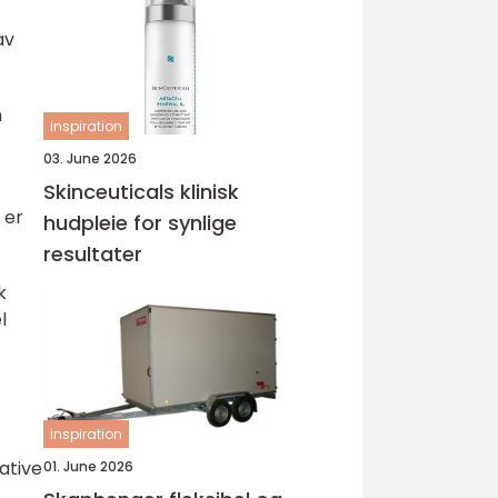
av
n
inspiration
03. June 2026
Skinceuticals klinisk
 er
hudpleie for synlige
resultater
k
l
inspiration
ative
01. June 2026