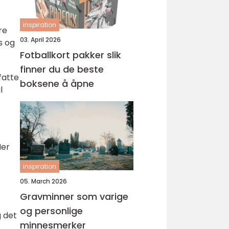
inspiration
re
03. April 2026
s og
Fotballkort pakker slik
finner du de beste
fatte
boksene å åpne
l
Her
inspiration
05. March 2026
Gravminner som varige
og personlige
g det
minnesmerker