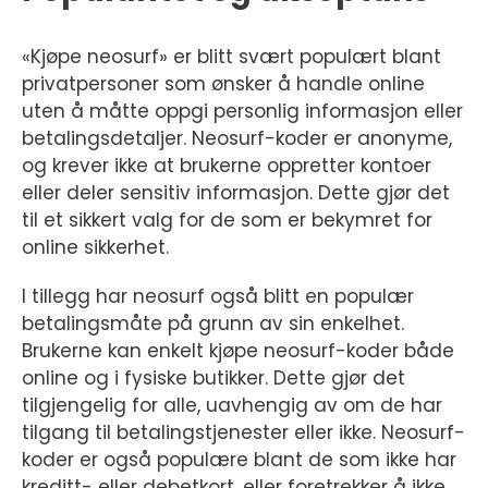
«Kjøpe neosurf» er blitt svært populært blant
privatpersoner som ønsker å handle online
uten å måtte oppgi personlig informasjon eller
betalingsdetaljer. Neosurf-koder er anonyme,
og krever ikke at brukerne oppretter kontoer
eller deler sensitiv informasjon. Dette gjør det
til et sikkert valg for de som er bekymret for
online sikkerhet.
I tillegg har neosurf også blitt en populær
betalingsmåte på grunn av sin enkelhet.
Brukerne kan enkelt kjøpe neosurf-koder både
online og i fysiske butikker. Dette gjør det
tilgjengelig for alle, uavhengig av om de har
tilgang til betalingstjenester eller ikke. Neosurf-
koder er også populære blant de som ikke har
kreditt- eller debetkort, eller foretrekker å ikke