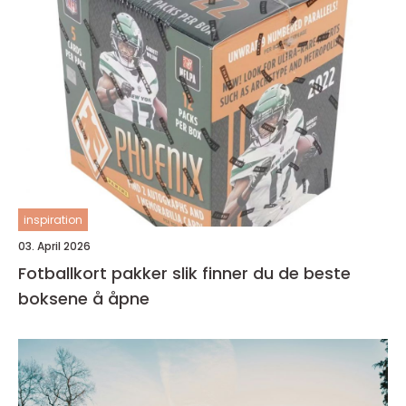
inspiration
03. April 2026
Fotballkort pakker slik finner du de beste
boksene å åpne