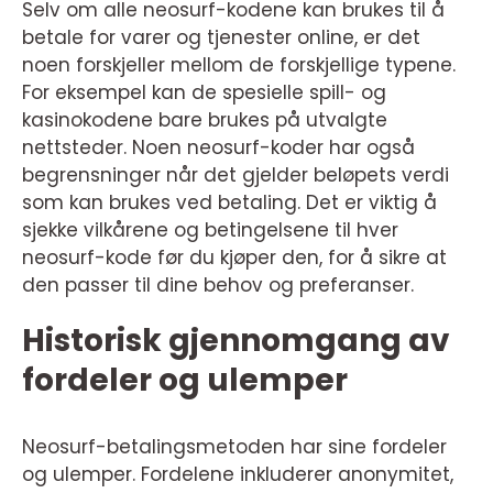
Selv om alle neosurf-kodene kan brukes til å
betale for varer og tjenester online, er det
noen forskjeller mellom de forskjellige typene.
For eksempel kan de spesielle spill- og
kasinokodene bare brukes på utvalgte
nettsteder. Noen neosurf-koder har også
begrensninger når det gjelder beløpets verdi
som kan brukes ved betaling. Det er viktig å
sjekke vilkårene og betingelsene til hver
neosurf-kode før du kjøper den, for å sikre at
den passer til dine behov og preferanser.
Historisk gjennomgang av
fordeler og ulemper
Neosurf-betalingsmetoden har sine fordeler
og ulemper. Fordelene inkluderer anonymitet,