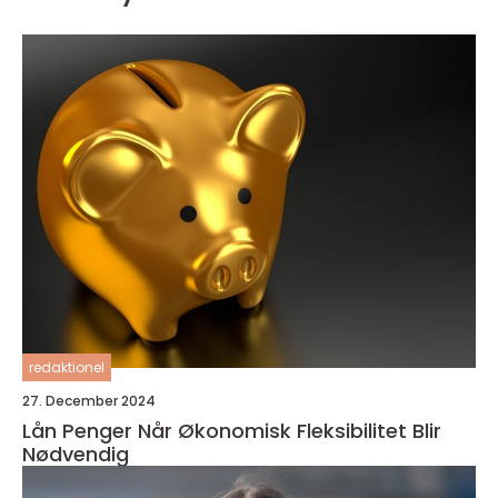
redaktionel
27. December 2024
Lån Penger Når Økonomisk Fleksibilitet Blir
Nødvendig