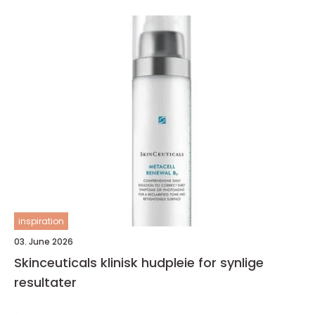
inspiration
03. June 2026
Skinceuticals klinisk hudpleie for synlige
resultater