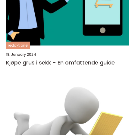
redaktionel
18. January 2024
Kjøpe grus i sekk - En omfattende guide