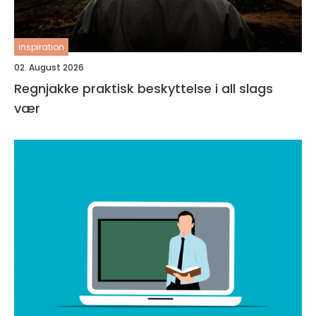
inspiration
02. August 2026
Regnjakke praktisk beskyttelse i all slags
vær