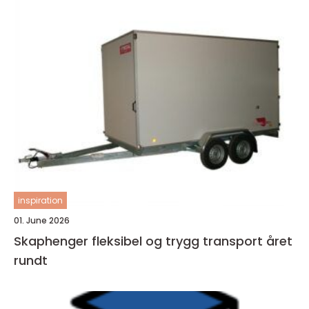
inspiration
01. June 2026
Skaphenger fleksibel og trygg transport året
rundt