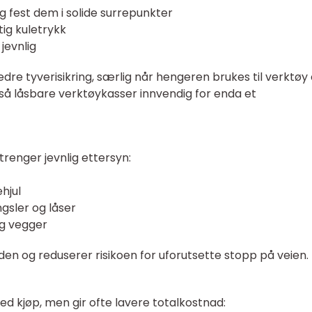
g fest dem i solide surrepunkter
tig kuletrykk
jevnlig
dre tyverisikring, særlig når hengeren brukes til verktøy
så låsbare verktøykasser innvendig for enda et
renger jevnlig ettersyn:
hjul
gsler og låser
og vegger
den og reduserer risikoen for uforutsette stopp på veien.
d kjøp, men gir ofte lavere totalkostnad: