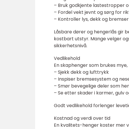
– Bruk godkjente lastestropper o
– Fordel vekt jevnt og sørg for rik
– Kontroller lys, dekk og bremser 
Låsbare dører og hengerlås gir be
kostbart utstyr. Mange velger og
sikkerhetsnivå.
Vedlikehold
En skaphenger som brukes mye, t
– Sjekk dekk og lufttrykk
– Inspiser bremsesystem og nese
– Smør bevegelige deler som hen
– Se etter skader i karmer, gulv 
Godt vedlikehold forlenger leveti
Kostnad og verdi over tid
En kvalitets-henger koster mer ve