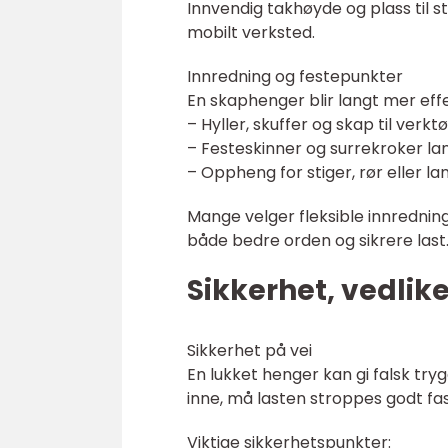
Innvendig takhøyde og plass til 
mobilt verksted.
Innredning og festepunkter
En skaphenger blir langt mer effe
– Hyller, skuffer og skap til verk
– Festeskinner og surrekroker la
– Oppheng for stiger, rør eller l
Mange velger fleksible innredning
både bedre orden og sikrere last
Sikkerhet, vedli
Sikkerhet på vei
En lukket henger kan gi falsk tryg
inne, må lasten stroppes godt fa
Viktige sikkerhetspunkter: