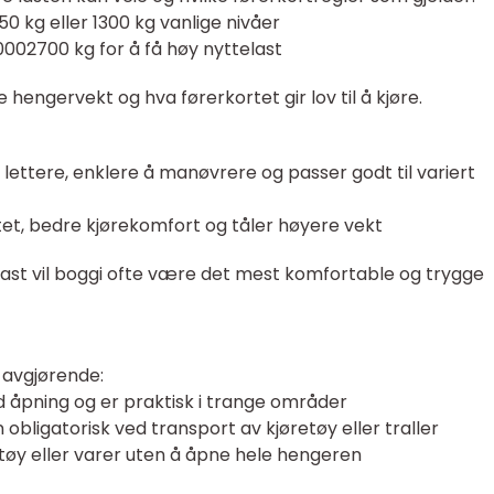
0 kg eller 1300 kg vanlige nivåer
0002700 kg for å få høy nyttelast
te hengervekt og hva førerkortet gir lov til å kjøre.
lettere, enklere å manøvrere og passer godt til variert
litet, bedre kjørekomfort og tåler høyere vekt
 last vil boggi ofte være det mest komfortable og trygge
r avgjørende:
d åpning og er praktisk i trange områder
bligatorisk ved transport av kjøretøy eller traller
rktøy eller varer uten å åpne hele hengeren