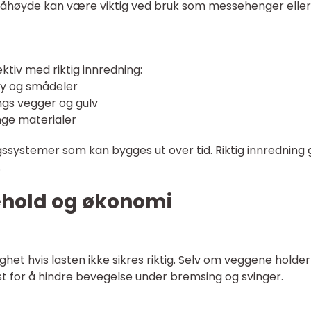
ståhøyde kan være viktig ved bruk som messehenger eller
ktiv med riktig innredning:
tøy og smådeler
ngs vegger og gulv
ange materialer
ssystemer som kan bygges ut over tid. Riktig innredning g
.
kehold og økonomi
ghet hvis lasten ikke sikres riktig. Selv om veggene holder
st for å hindre bevegelse under bremsing og svinger.