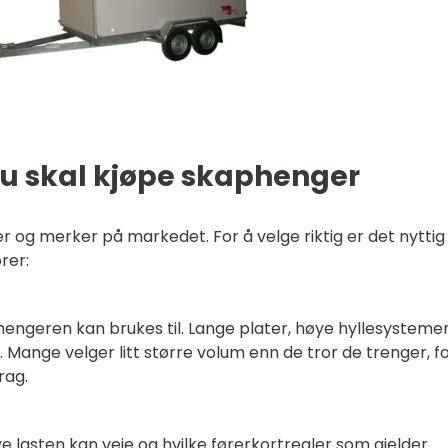
du skal kjøpe skaphenger
er og merker på markedet. For å velge riktig er det nyttig
rer:
hengeren kan brukes til. Lange plater, høye hyllesysteme
av. Mange velger litt større volum enn de tror de trenger, f
rag.
 lasten kan veie og hvilke førerkortregler som gjelder.