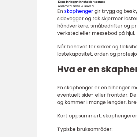
En
skaphenger
gir trygg og besky
sidevegger og tak skjermer laste
håndverkere, småbedrifter og pri
verksted eller messebod på hjul.
Når behovet for sikker og fleksi
lastekapasitet, orden og profesj
Hva er en skaphe
En skaphenger er en tilhenger me
eventuelt side- eller frontdør. D
og kommer i mange lengder, bre
Kort oppsummert: skaphengeren er
Typiske bruksområder: