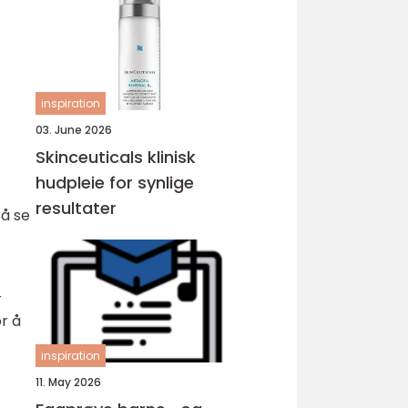
inspiration
03. June 2026
Skinceuticals klinisk
hudpleie for synlige
resultater
 å se
r
or å
inspiration
11. May 2026