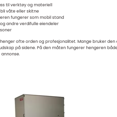
ss til verktøy og materiell
li våte eller skitne
geren fungerer som mobil stand
og andre verdifulle eiendeler
rsoner
aphenger ofte orden og profesjonalitet. Mange bruker den
udskap på sidene. På den måten fungerer hengeren båd
e annonse.