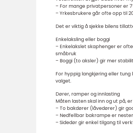
– For mange privatpersoner er 75
– Yrkesbrukere går ofte opp til 2
Det er viktig å sjekke bilens tillat
Enkelaksling eller boggi
– Enkelakslet skaphenger er ofte 
småbruk
– Boggi (to aksler) gir mer stabi
For hyppig langkjøring eller tung
valget.
Dører, ramper og innlasting
Måten lasten skal inn og ut på, e
– To bakdører (låvedører) gir go
– Nedfellbar bakrampe er nesten o
– Sidedør gir enkel tilgang til ve