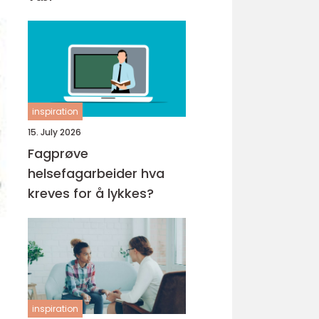
inspiration
15. July 2026
Fagprøve
helsefagarbeider hva
kreves for å lykkes?
inspiration