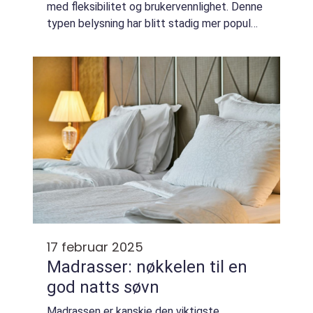
med fleksibilitet og brukervennlighet. Denne
typen belysning har blitt stadig mer populær
blant forbrukere på grunn av dens praktiske
bruksomr&ar...
17 februar 2025
Madrasser: nøkkelen til en
god natts søvn
Madrassen er kanskje den viktigste