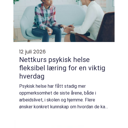
12 juli 2026
Nettkurs psykisk helse
fleksibel læring for en viktig
hverdag
Psykisk helse har fått stadig mer
oppmerksomhet de siste årene, både i
arbeidslivet, i skolen og hjemme. Flere
ønsker konkret kunnskap om hvordan de kan
forstå, støtte og følge opp barn, unge og
voksne som strever. Samtidig er hverdagen
travel. Mange...