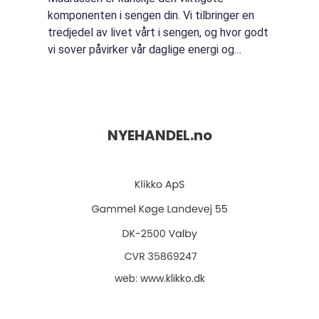
komponenten i sengen din. Vi tilbringer en
tredjedel av livet vårt i sengen, og hvor godt
vi sover påvirker vår daglige energi og
velvære. Derfor er det viktig å velge en
madrass som gi...
NYEHANDEL.
no
web:
www.klikko.dk