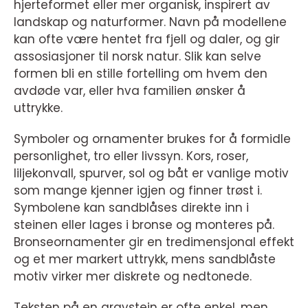
hjerteformet eller mer organisk, inspirert av
landskap og naturformer. Navn på modellene
kan ofte være hentet fra fjell og daler, og gir
assosiasjoner til norsk natur. Slik kan selve
formen bli en stille fortelling om hvem den
avdøde var, eller hva familien ønsker å
uttrykke.
Symboler og ornamenter brukes for å formidle
personlighet, tro eller livssyn. Kors, roser,
liljekonvall, spurver, sol og båt er vanlige motiv
som mange kjenner igjen og finner trøst i.
Symbolene kan sandblåses direkte inn i
steinen eller lages i bronse og monteres på.
Bronseornamenter gir en tredimensjonal effekt
og et mer markert uttrykk, mens sandblåste
motiv virker mer diskrete og nedtonede.
Teksten på en gravstein er ofte enkel, men