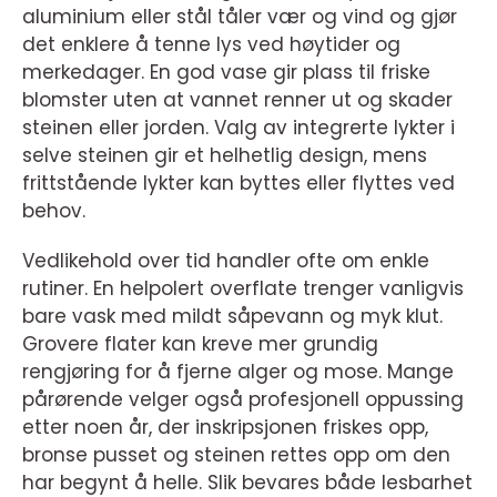
aluminium eller stål tåler vær og vind og gjør
det enklere å tenne lys ved høytider og
merkedager. En god vase gir plass til friske
blomster uten at vannet renner ut og skader
steinen eller jorden. Valg av integrerte lykter i
selve steinen gir et helhetlig design, mens
frittstående lykter kan byttes eller flyttes ved
behov.
Vedlikehold over tid handler ofte om enkle
rutiner. En helpolert overflate trenger vanligvis
bare vask med mildt såpevann og myk klut.
Grovere flater kan kreve mer grundig
rengjøring for å fjerne alger og mose. Mange
pårørende velger også profesjonell oppussing
etter noen år, der inskripsjonen friskes opp,
bronse pusset og steinen rettes opp om den
har begynt å helle. Slik bevares både lesbarhet