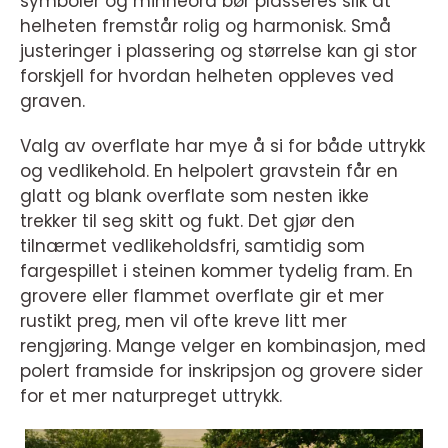
symboler og minneord bør plasseres slik at
helheten fremstår rolig og harmonisk. Små
justeringer i plassering og størrelse kan gi stor
forskjell for hvordan helheten oppleves ved
graven.
Valg av overflate har mye å si for både uttrykk
og vedlikehold. En helpolert gravstein får en
glatt og blank overflate som nesten ikke
trekker til seg skitt og fukt. Det gjør den
tilnærmet vedlikeholdsfri, samtidig som
fargespillet i steinen kommer tydelig fram. En
grovere eller flammet overflate gir et mer
rustikt preg, men vil ofte kreve litt mer
rengjøring. Mange velger en kombinasjon, med
polert framside for inskripsjon og grovere sider
for et mer naturpreget uttrykk.