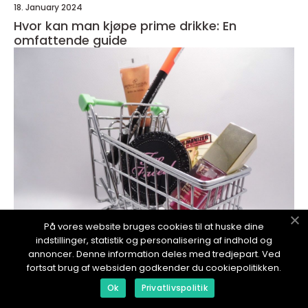
18. January 2024
Hvor kan man kjøpe prime drikke: En
omfattende guide
På vores website bruges cookies til at huske dine
indstillinger, statistik og personalisering af indhold og
annoncer. Denne information deles med tredjepart. Ved
redaktionel
fortsat brug af websiden godkender du cookiepolitikken.
17. January 2024
Ok
Privatlivspolitik
Kjøpe sekundærbolig: En oversikt over
prosessen og ulike typer