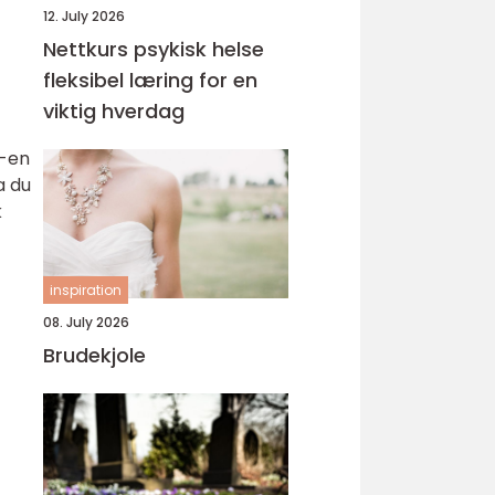
12. July 2026
Nettkurs psykisk helse
fleksibel læring for en
viktig hverdag
V-en
a du
k
inspiration
08. July 2026
Brudekjole