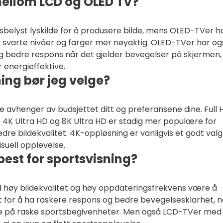
 mellom LCD og OLED TV?
elyst lyskilde for å produsere bilde, mens OLED-TVer h
gi svarte nivåer og farger mer nøyaktig. OLED-TVer har o
g bedre respons når det gjelder bevegelser på skjermen,
energieffektive.
ing bør jeg velge?
e avhenger av budsjettet ditt og preferansene dine. Full 
n 4K Ultra HD og 8K Ultra HD er stadig mer populære for
re bildekvalitet. 4K-oppløsning er vanligvis et godt valg
isuell opplevelse.
best for sportsvisning?
ed høy bildekvalitet og høy oppdateringsfrekvens være å
t for å ha raskere respons og bedre bevegelsesklarhet, 
se på raske sportsbegivenheter. Men også LCD-TVer med