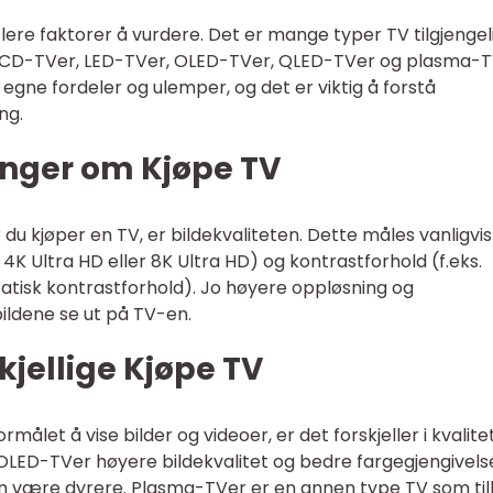
flere faktorer å vurdere. Det er mange typer TV tilgjengeli
LCD-TVer, LED-TVer, OLED-TVer, QLED-TVer og plasma-T
egne fordeler og ulemper, og det er viktig å forstå
ng.
inger om Kjøpe TV
år du kjøper en TV, er bildekvaliteten. Dette måles vanligvi
, 4K Ultra HD eller 8K Ultra HD) og kontrastforhold (f.eks.
tatisk kontrastforhold). Jo høyere oppløsning og
bildene se ut på TV-en.
kjellige Kjøpe TV
ormålet å vise bilder og videoer, er det forskjeller i kvalite
 OLED-TVer høyere bildekvalitet og bedre fargegjengivels
n være dyrere. Plasma-TVer er en annen type TV som til