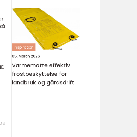
ar
gså
inspiration
05. March 2026
Varmematte effektiv
HD
frostbeskyttelse for
landbruk og gårdsdrift
noe