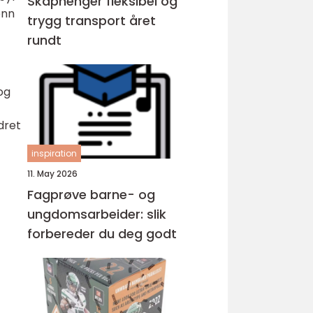
Skaphenger fleksibel og
enn
trygg transport året
rundt
og
dret
inspiration
11. May 2026
Fagprøve barne- og
ungdomsarbeider: slik
forbereder du deg godt