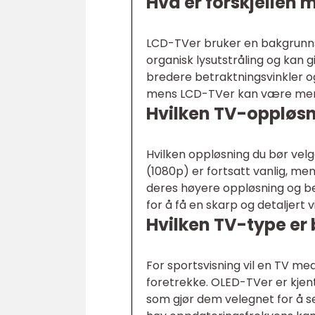
Hva er forskjellen
LCD-TVer bruker en bakgrunnsb
organisk lysutstråling og kan 
bredere betraktningsvinkler o
mens LCD-TVer kan være mer 
Hvilken TV-oppløsn
Hvilken oppløsning du bør velg
(1080p) er fortsatt vanlig, me
deres høyere oppløsning og bed
for å få en skarp og detaljert v
Hvilken TV-type er 
For sportsvisning vil en TV m
foretrekke. OLED-TVer er kjen
som gjør dem velegnet for å 