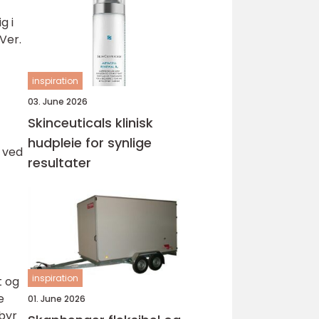
g i
Ver.
inspiration
03. June 2026
Skinceuticals klinisk
hudpleie for synlige
s ved
resultater
inspiration
t og
e
01. June 2026
byr