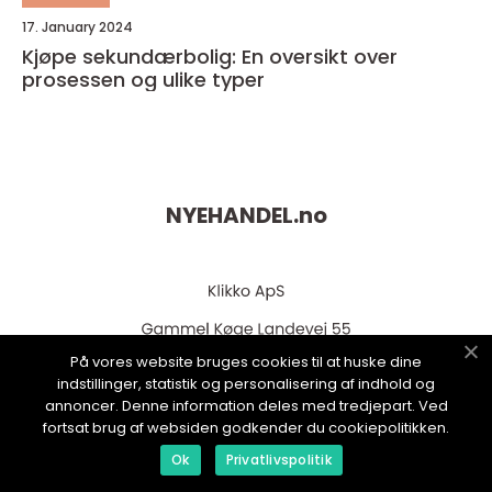
17. January 2024
Kjøpe sekundærbolig: En oversikt over
prosessen og ulike typer
NYEHANDEL.
no
På vores website bruges cookies til at huske dine
indstillinger, statistik og personalisering af indhold og
annoncer. Denne information deles med tredjepart. Ved
fortsat brug af websiden godkender du cookiepolitikken.
web:
www.klikko.dk
Ok
Privatlivspolitik