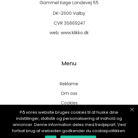
web:
www.klikko.dk
Menu
Reklame
Om oss
Cookies
På vores website bruges cookies til at huske dine
Kontakt Oss
indstillinger, statistik og personalisering af indhold og
Sitemap
annoncer. Denne information deles med tredjepart. Ved
fortsat brug af websiden godkender du cookiepolitikken.