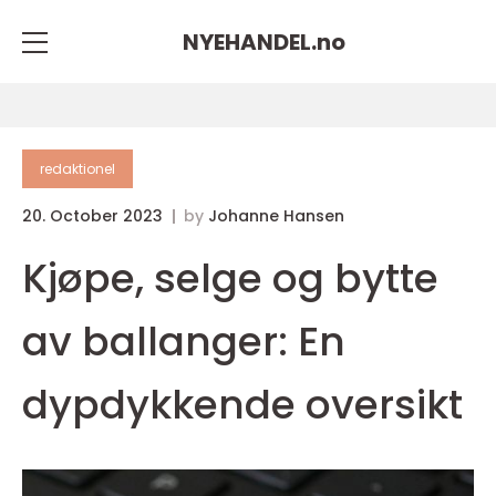
NYEHANDEL.
no
redaktionel
20. October 2023
by
Johanne Hansen
Kjøpe, selge og bytte
av ballanger: En
dypdykkende oversikt