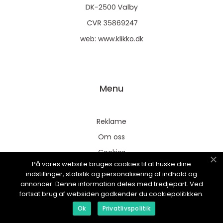
web:
www.klikko.dk
Menu
Reklame
Om oss
Cookies
På vores website bruges cookies til at huske dine
Kontakt Oss
indstillinger, statistik og personalisering af indhold og
Sitemap
annoncer. Denne information deles med tredjepart. Ved
fortsat brug af websiden godkender du cookiepolitikken.
Ok
Privatlivspolitik