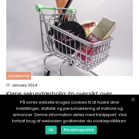
redaktionel
17. January 2024
Kjøpe sekundærbolig: En oversikt over
prosessen og ulike typer
På vores website bruges cookies til at huske dine
indstillinger, statistik og personalisering af indhold og
annoncer. Denne information deles med tredjepart. Ved
fortsat brug af websiden godkender du cookiepolitikken.
Ok
Privatlivspolitik
NYEHANDEL.
no