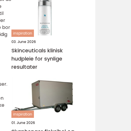
e
il
ler
e bor
inspiration
idig
03. June 2026
Skinceuticals klinisk
hudpleie for synlige
resultater
ser.
en
ke
inspiration
01. June 2026