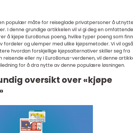
 en populær måte for reiseglade privatpersoner å utnytt
r. I denne grundige artikkelen vil vi gi deg en omfattend
er å kjøpe EuroBonus poeng, hvilke typer poeng som finn
 fordeler og ulemper med ulike kjøpsmetoder. Vi vil også
ere hvordan forskjellige kjøpsalternativer skiller seg fra
 reisende eller ny i EuroBonus-verdenen, vil denne artikk
ledning for å dra nytte av denne populære løsningen.
undig oversikt over «kjøpe
»