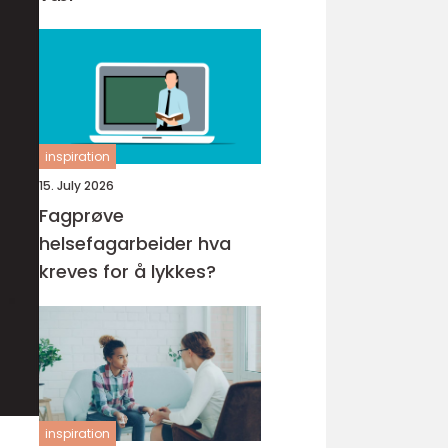
inspiration
15. July 2026
Fagprøve
helsefagarbeider hva
kreves for å lykkes?
inspiration