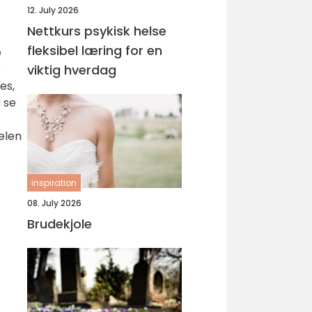
12. July 2026
Nettkurs psykisk helse
fleksibel læring for en
e
e
viktig hverdag
es,
 se
elen
inspiration
08. July 2026
Brudekjole