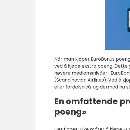
Når man kjøper EuroBonus poeng
ved å kjøpe ekstra poeng. Dette g
høyere medlemsnivåer i EuroBonu
(Scandinavian Airlines). Ved å 
eller fordelsnivå, og dermed ha stø
En omfattende pr
poeng»
Det finnes ulike måter å kjøpe E