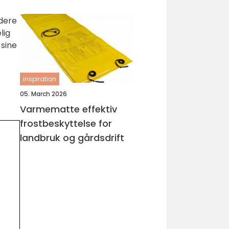
dere
lig
 sine
inspiration
05. March 2026
Varmematte effektiv
frostbeskyttelse for
landbruk og gårdsdrift