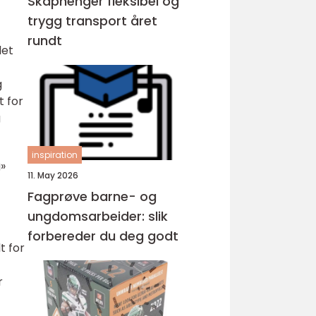
Skaphenger fleksibel og
trygg transport året
rundt
det
g
t for
g
inspiration
»
11. May 2026
Fagprøve barne- og
ungdomsarbeider: slik
forbereder du deg godt
t for
r