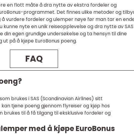
 en flott måte å dra nytte av ekstra fordeler og
uroBonus-programmet. Det finnes ulike metoder og tilby
ig å vurdere fordeler og ulemper nøye før man tar en ende
 du kunne nyte en unik reiseopplevelse og dra nytte av SAS
jøre din egen grundige undersøkelse og ta hensyn til dine
eg ut på å kjøpe EuroBonus poeng.
FAQ
poeng?
om brukes i SAS (Scandinavian Airlines) sitt
kan tjene poeng gjennom flyreiser og kjøp hos
rukes til å få tilgang til eksklusive fordeler og
 ulemper med å kjøpe EuroBonus