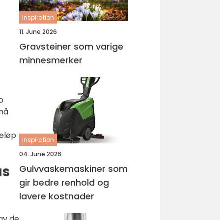
inspiration
11. June 2026
Gravsteiner som varige
minnesmerker
o
pnå
eløp
inspiration
04. June 2026
us
Gulvvaskemaskiner som
gir bedre renhold og
lavere kostnader
av de