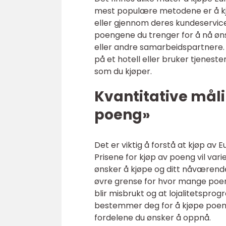
mest populære metodene er å kjø
eller gjennom deres kundeservice. 
poengene du trenger for å nå øns
eller andre samarbeidspartnere.
på et hotell eller bruker tjenest
som du kjøper.
Kvantitative mål
poeng»
Det er viktig å forstå at kjøp a
Prisene for kjøp av poeng vil vari
ønsker å kjøpe og ditt nåværende
øvre grense for hvor mange poeng
blir misbrukt og at lojalitetspro
bestemmer deg for å kjøpe poeng
fordelene du ønsker å oppnå.