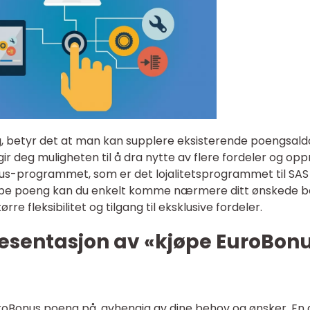
, betyr det at man kan supplere eksisterende poengsald
ir deg muligheten til å dra nytte av flere fordeler og op
s-programmet, som er det lojalitetsprogrammet til SAS
kjøpe poeng kan du enkelt komme nærmere ditt ønskede b
rre fleksibilitet og tilgang til eksklusive fordeler.
esentasjon av «kjøpe EuroBon
uroBonus poeng på, avhengig av dine behov og ønsker. En 