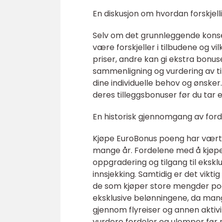
En diskusjon om hvordan forskjell
Selv om det grunnleggende kons
være forskjeller i tilbudene og vi
priser, andre kan gi ekstra bonus
sammenligning og vurdering av til
dine individuelle behov og ønsker
deres tilleggsbonuser før du tar e
En historisk gjennomgang av ford
Kjøpe EuroBonus poeng har vær
mange år. Fordelene med å kjøpe p
oppgradering og tilgang til eksklu
innsjekking. Samtidig er det vikt
de som kjøper store mengder poe
eksklusive belønningene, da ma
gjennom flyreiser og annen aktivite
vurdere fordeler og ulemper før