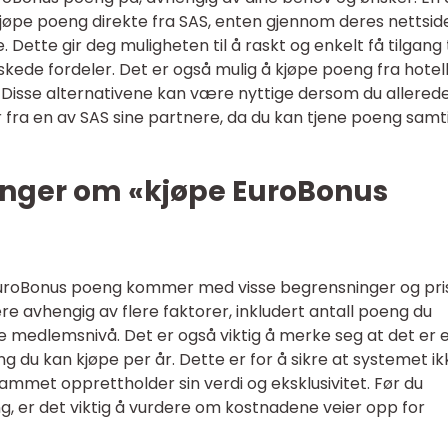
pe poeng direkte fra SAS, enten gjennom deres nettsid
Dette gir deg muligheten til å raskt og enkelt få tilgang t
kede fordeler. Det er også mulig å kjøpe poeng fra hotel
 Disse alternativene kan være nyttige dersom du allered
er fra en av SAS sine partnere, da du kan tjene poeng samt
inger om «kjøpe EuroBonus
v EuroBonus poeng kommer med visse begrensninger og pri
ere avhengig av flere faktorer, inkludert antall poeng du
 medlemsnivå. Det er også viktig å merke seg at det er 
 du kan kjøpe per år. Dette er for å sikre at systemet ik
grammet opprettholder sin verdi og eksklusivitet. Før du
, er det viktig å vurdere om kostnadene veier opp for