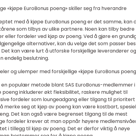
ige «kjøpe EuroBonus poeng» skiller seg fra hverandre
eptet med å kjøpe EuroBonus poeng er det samme, kan 
lkårene som tilbys av ulike partnere. Noen kan tilby bedre
er eller fordeler ved kjøp av poeng. Ved å gjøre en grundi
gjengelige alternativer, kan du velge det som passer bes
. Det kan være lurt å utforske forskjellige leverandører o
n endelig beslutning.
eler og ulemper med forskjellige «kjøpe EuroBonus poeng
t en populær metode blant SAS EuroBonus-medlemmer i
oeng inkluderer økt fleksibilitet, raskere mulighet til
sive fordeler som loungeadgang eller tilgang til prioritert
ig å merke seg at kjøp av poeng kan være kostbart, spesiel
ng. Det kan også være begrenset tilgang til de mest
nge fordeler krever at man oppnår høyere medlemsnivåe
t i tillegg til kjøp av poeng. Det er derfor viktig å nøye
 man bestemmer seg for å kjøpe poeng.