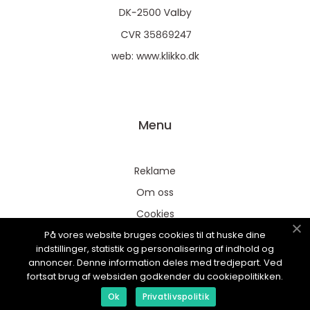
web:
www.klikko.dk
Menu
Reklame
Om oss
Cookies
På vores website bruges cookies til at huske dine
Kontakt Oss
indstillinger, statistik og personalisering af indhold og
Sitemap
annoncer. Denne information deles med tredjepart. Ved
fortsat brug af websiden godkender du cookiepolitikken.
Ok
Privatlivspolitik