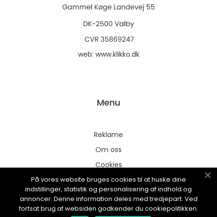
web:
www.klikko.dk
Menu
Reklame
Om oss
Cookies
På vores website bruges cookies til at huske dine
Kontakt Oss
indstillinger, statistik og personalisering af indhold og
Sitemap
annoncer. Denne information deles med tredjepart. Ved
fortsat brug af websiden godkender du cookiepolitikken.