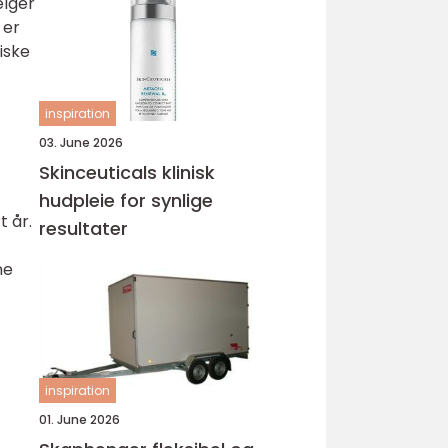
elger
 er
iske
inspiration
03. June 2026
Skinceuticals klinisk
hudpleie for synlige
t år.
resultater
ne
inspiration
01. June 2026