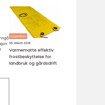
inspiration
unngå
05. March 2026
sjon
r
Varmematte effektiv
frostbeskyttelse for
landbruk og gårdsdrift