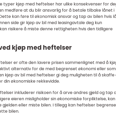
lige typer kjøp med heftelser har ulike konsekvenser for de
n medføre at du blir ansvarlig for å betale tilbake lånet i
et. Dette kan føre til økonomisk ansvar og tap av bilen hvis l
nnen side gir kjøp av bil med leasingavtale deg kun
 kan risikere å miste denne rettigheten hvis den tidligere
ved kjøp med heftelser
ftelser er ofte den lavere prisen sammenlignet med å kj
raktivt alternativ for de med begrenset økonomi eller som
an kjøp av bil med heftelser gi deg muligheten til å skaffe
for din økonomiske rekkevidde.
elser inkluderer risikoen for å arve andres gjeld og tap 
ligere eieren misligholder sin økonomiske forpliktelse, kan
e gjelden eller miste bilen. I tillegg kan heftelser begrense
tte bilen.