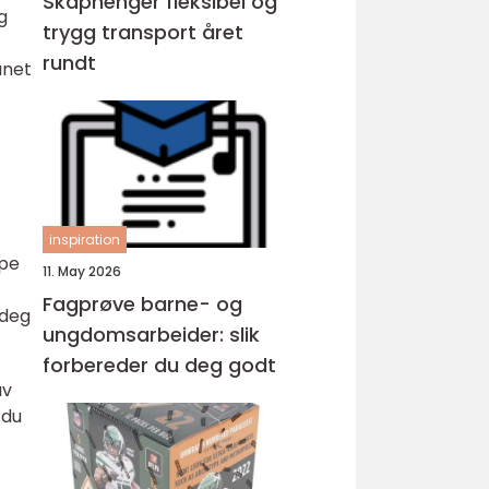
Skaphenger fleksibel og
g
trygg transport året
rundt
ånet
inspiration
øpe
11. May 2026
Fagprøve barne- og
 deg
ungdomsarbeider: slik
forbereder du deg godt
av
 du