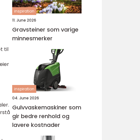
inspiration
11. June 2026
Gravsteiner som varige
minnesmerker
 til
eier
inspiration
04. June 2026
ler.
Gulvvaskemaskiner som
orstå
gir bedre renhold og
lavere kostnader