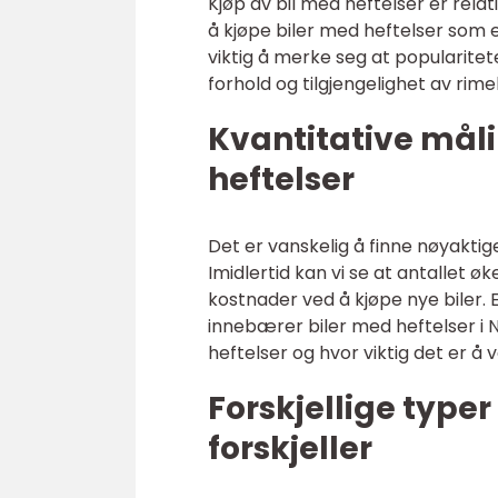
Kjøp av bil med heftelser er relat
å kjøpe biler med heftelser som et
viktig å merke seg at popularite
forhold og tilgjengelighet av rimel
Kvantitative mål
heftelser
Det er vanskelig å finne nøyaktig
Imidlertid kan vi se at antallet 
kostnader ved å kjøpe nye biler. 
innebærer biler med heftelser i No
heftelser og hvor viktig det er å 
Forskjellige type
forskjeller