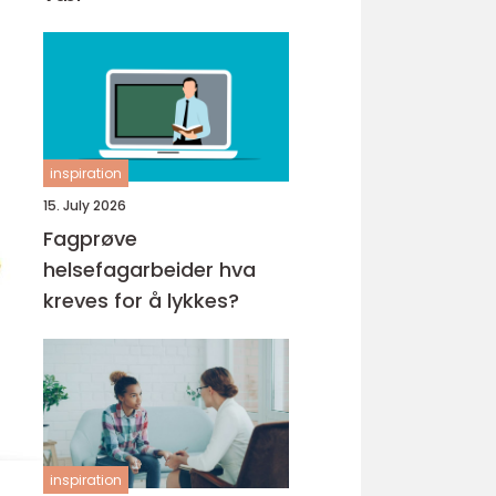
inspiration
15. July 2026
Fagprøve
helsefagarbeider hva
kreves for å lykkes?
inspiration