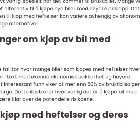
ivt vanlig, spesielt når det kommer til bruktbiler. Mange v
 alternativ til å kjøpe nye biler med høyere prislapp. Det
ten til kjøp med heftelser kan variere avhengig av økonom
ige alternativer.
inger om kjøp av bil med
e tall for hvor mange biler som kjøpes med heftelser hver
øker i takt med økende økonomisk usikkerhet og høyere
Et interessant funn viser at mer enn 50% av bruktbilsalge
rge. Dette illustrerer hvor vanlig det er å kjøpe bil med
være klar over de potensielle risikoene.
r kjøp med heftelser og deres