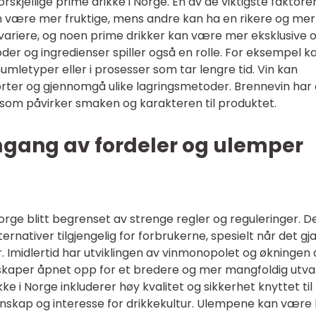
orskjellige prime drikke i Norge. En av de viktigste faktore
 være mer fruktige, mens andre kan ha en rikere og mer
variere, og noen prime drikker kan være mer eksklusive 
r og ingredienser spiller også en rolle. For eksempel k
mletyper eller i prosesser som tar lengre tid. Vin kan
sorter og gjennomgå ulike lagringsmetoder. Brennevin har
 som påvirker smaken og karakteren til produktet.
mgang av fordeler og ulemper
 Norge blitt begrenset av strenge regler og reguleringer. D
ternativer tilgjengelig for forbrukerne, spesielt når det gja
. Imidlertid har utviklingen av vinmonopolet og økningen 
skaper åpnet opp for et bredere og mer mangfoldig utval
e i Norge inkluderer høy kvalitet og sikkerhet knyttet til
nnskap og interesse for drikkekultur. Ulempene kan være