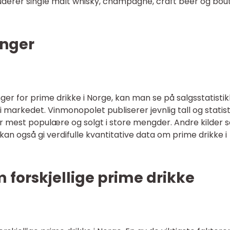
uderer single malt whisky, champagne, craft beer og bou
inger
ger for prime drikke i Norge, kan man se på salgsstatistik
 markedet. Vinmonopolet publiserer jevnlig tall og statis
r mest populære og solgt i store mengder. Andre kilder 
n også gi verdifulle kvantitative data om prime drikke i
m forskjellige prime drikke