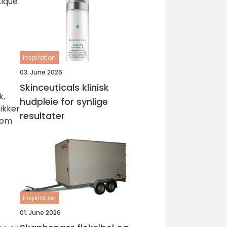
tique
inspiration
03. June 2026
Skinceuticals klinisk
k,
hudpleie for synlige
tikker
resultater
som
inspiration
01. June 2026