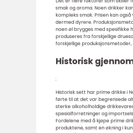
Det er flere faktorer som skiller f
smak og aroma. Noen drikker kan
kompleks smak. Prisen kan også 
dermed dyrere. Produksjonsmetode
noen øl brygges med spesifikke hu
produseres fra forskjellige drue
forskjellige produksjonsmetoder,
Historisk gjenno
:
Historisk sett har prime drikke i
førte til at det var begrensede al
sterke alkoholholdige drikkevarer
spesialforretninger og importsel
Fordelene med å kjøpe prime drikk
produktene, samt en økning i ku