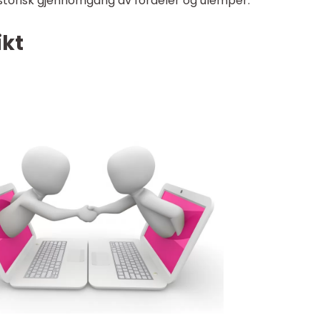
historisk gjennomgang av fordeler og ulemper.
ikt