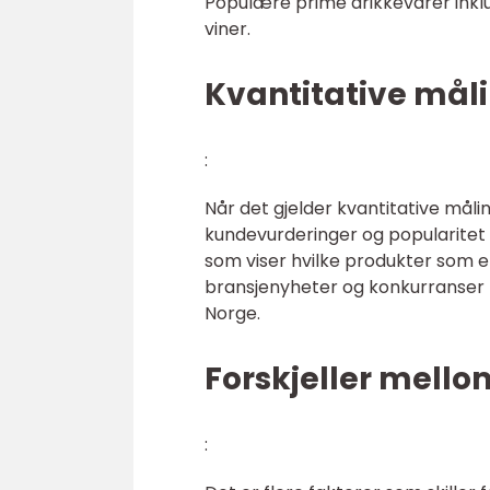
Populære prime drikkevarer inkl
viner.
Kvantitative mål
:
Når det gjelder kvantitative målin
kundevurderinger og popularitet i
som viser hvilke produkter som e
bransjenyheter og konkurranser ka
Norge.
Forskjeller mello
: