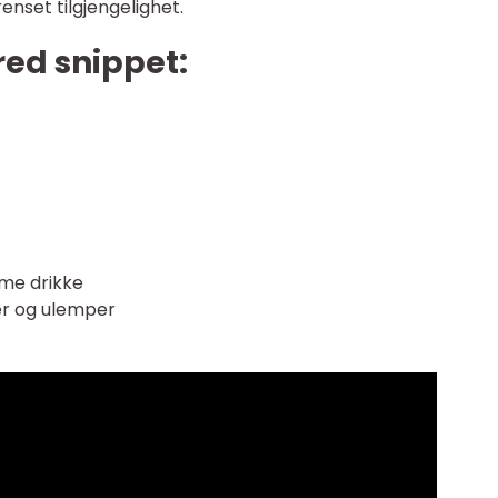
enset tilgjengelighet.
red snippet:
ime drikke
er og ulemper