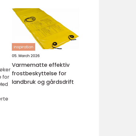
inspiration
05. March 2026
Varmematte effektiv
 øker
frostbeskyttelse for
 for
landbruk og gårdsdrift
 Med
erte