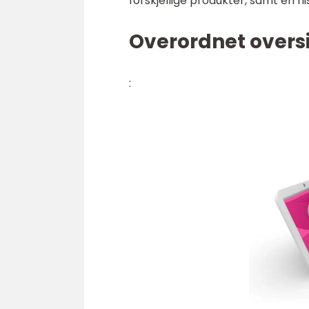
forskjellige produkter, samt en 
Overordnet overs
: