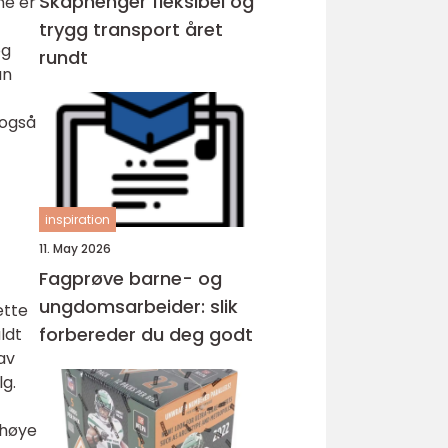
Skaphenger fleksibel og
ne er
trygg transport året
og
rundt
an
 også
inspiration
11. May 2026
Fagprøve barne- og
ungdomsarbeider: slik
ette
forbereder du deg godt
ldt
av
g.
 høye