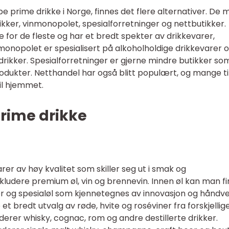
e prime drikke i Norge, finnes det flere alternativer. De 
kker, vinmonopolet, spesialforretninger og nettbutikker.
e for de fleste og har et bredt spekter av drikkevarer,
inmonopolet er spesialisert på alkoholholdige drikkevarer 
tsdrikker. Spesialforretninger er gjerne mindre butikker so
rodukter. Netthandel har også blitt populært, og mange ti
til hjemmet.
prime drikke
arer av høy kvalitet som skiller seg ut i smak og
kludere premium øl, vin og brennevin. Innen øl kan man f
r og spesialøl som kjennetegnes av innovasjon og håndve
 et bredt utvalg av røde, hvite og roséviner fra forskjellig
uderer whisky, cognac, rom og andre destillerte drikker.