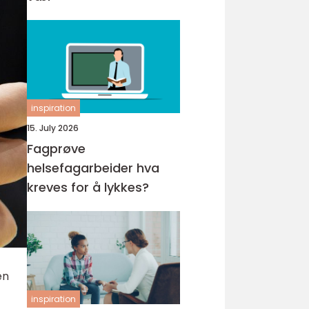
inspiration
15. July 2026
Fagprøve
helsefagarbeider hva
kreves for å lykkes?
en
inspiration